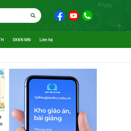
TH
SKKN MN
Liên hệ
ự
ác