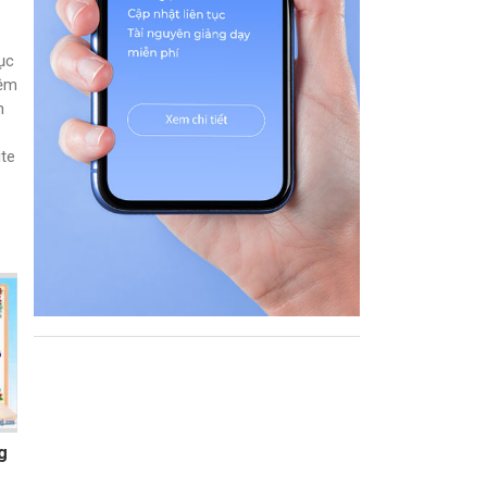
ục
iệm
n
ite
g