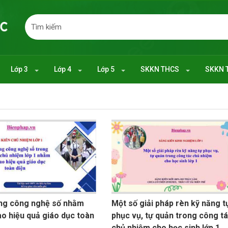
Lớp 3
Lớp 4
Lớp 5
SKKN THCS
SKKN 
ng công nghệ số nhằm
Một số giải pháp rèn kỹ năng t
o hiệu quả giáo dục toàn
phục vụ, tự quản trong công t
chủ nhiệm cho học sinh lớp 1