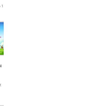
p 1
i
t