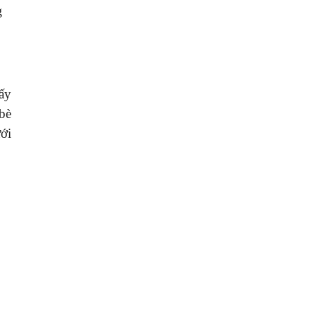
g
ấy
 bè
ới