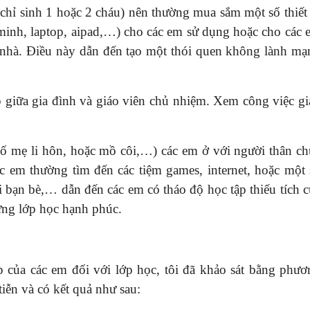
chỉ sinh 1 hoặc 2 cháu) nên thường mua sắm một số thiết 
g minh, laptop, aipad,…) cho các em sử dụng hoặc cho các
nhà. Điều này dẫn đến tạo một thói quen không lành mạ
p giữa gia đình và giáo viên chủ nhiệm. Xem công việc gi
bố mẹ li hôn, hoặc mồ côi,…) các em ở với người thân ch
c em thường tìm đến các tiệm games, internet, hoặc một 
ời bạn bè,…
dẫn đến các em có tháo độ học tập thiếu tích 
ựng lớp học hạnh phúc.
ập của các em đối với lớp học, tôi đã khảo sát bằng phươ
tiễn và có kết quả như sau: