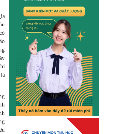
ia
ản
có
áo
ng
ày
Khi
 là
ng
nh
nh
ng
êu