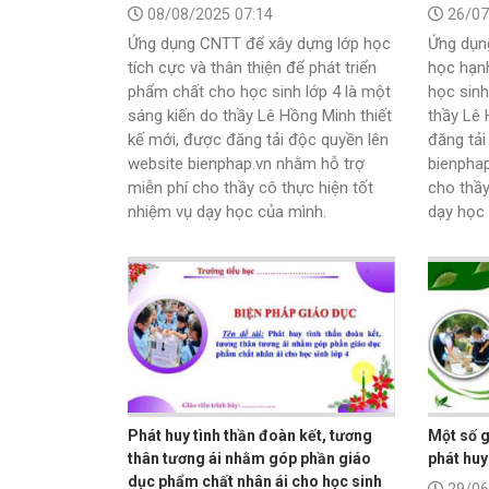
08/08/2025 07:14
26/07
Ứng dụng CNTT để xây dựng lớp học
Ứng dụn
tích cực và thân thiện để phát triển
học hạnh
phẩm chất cho học sinh lớp 4 là một
học sinh
sáng kiến do thầy Lê Hồng Minh thiết
thầy Lê 
kế mới, được đăng tải độc quyền lên
đăng tải
website bienphap.vn nhằm hỗ trợ
bienphap
miễn phí cho thầy cô thực hiện tốt
cho thầy
nhiệm vụ dạy học của mình.
dạy học 
Phát huy tình thần đoàn kết, tương
Một số g
thân tương ái nhằm góp phần giáo
phát huy
dục phẩm chất nhân ái cho học sinh