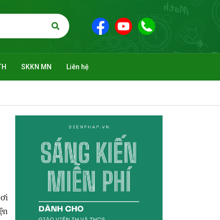
TH
SKKN MN
Liên hệ
hơi
ện