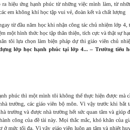
ạo ra hiệu ứng hạnh phúc từ những việc mình làm, từ nhữ
các em không khí học tập vui vẻ, đoàn kết và chất lượng
ngay từ đầu năm học khi nhận công tác chủ nhiệm lớp 4, t
một hình thức học tập thân thiện, tích cực và thật sự hạ
hân tôi lựa chọn làm biện pháp dự thi giáo viên chủ nhi
ựng lớp học hạnh phúc tại lớp 4... – Trường tiểu h
ạnh phúc thì một mình tôi không thể thực hiện được mà c
nhà trường, các giáo viên bộ môn. Vì vậy trước khi bắt t
 nhà trường và được nhà trường hết sức quan tâm và giúp 
thành công của đề tài này. Mọi thắc mắc, khó khăn của gi
 ở mức tối đa. Vì vậy giáo viên luôn an tâm và nhiệt huy