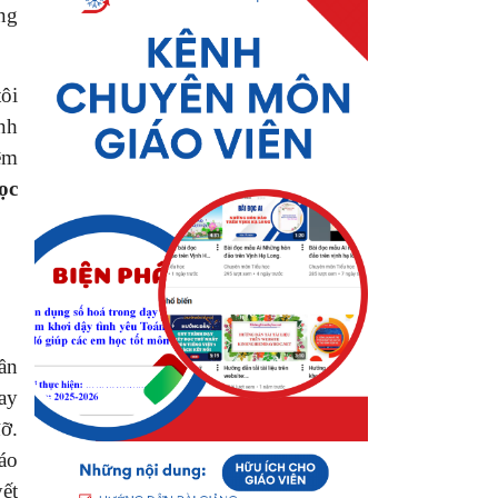
ng
ôi
nh
ệm
ọc
ần
ay
đỡ.
áo
ết