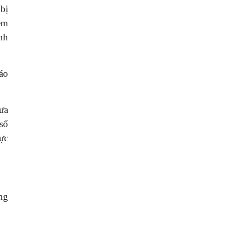
bị
 em
nh
áo
ưa
số
cực
ng