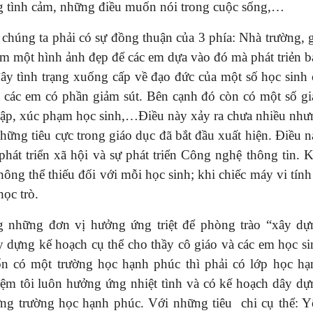
ững tình cảm, những điều muốn nói trong cuộc sống,…
chúng ta phải có sự đồng thuận của 3 phía: Nhà trường, g
em một hình ảnh đẹp để các em dựa vào đó mà phát triẻn b
ây tình trạng xuống cấp về đạo đức của một số học sinh 
a các em có phần giảm sút. Bên cạnh đó còn có một số gi
đập, xúc phạm học sinh,…Điều này xảy ra chưa nhiều như
ững tiêu cực trong giáo dục đã bắt đầu xuất hiện. Điều n
 phát triển xã hội và sự phát triển Công nghệ thông tin. 
ng thể thiếu đối với mỗi học sinh; khi chiếc máy vi tính
học trò.
g những đơn vị hưởng ứng triệt để phòng trào “xây dự
 dựng kế hoạch cụ thể cho thầy cô giáo và các em học si
n có một trường học hạnh phúc thì phải có lớp học hạ
hiệm tôi luôn hưởng ứng nhiệt tình và có kế hoạch dây dự
ng trường học hạnh phúc. Với những tiêu chi cụ thể: Y