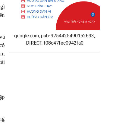
gì
ên
google.com, pub-9754425490152693,
 và
DIRECT, f08c47fec0942fa0
có
n,
tài
ặp
ang