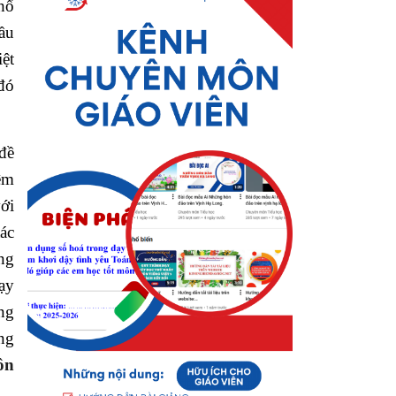
hổ
cầu
ệt
đó
đề
êm
với
tác
ng
ạy
ong
ông
ôn