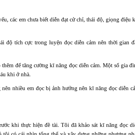
u, các em chưa biết diễn đạt cử chỉ, thái độ, giọng điệu 
ái độ tích cực trong luyện đọc diễn cảm nên thời gian đ
p thêm để tăng cường kĩ năng đọc diễn cảm. Một số gia đì
áu khi ở nhà.
 nên nhiều em đọc bị ảnh hưởng nên kĩ năng đọc diễn c
rước khi thực hiện đề tài. Tôi đã khảo sát kĩ năng đọc d
ó tôi có cái nhìn tổng thể và xây dựng những phương ph