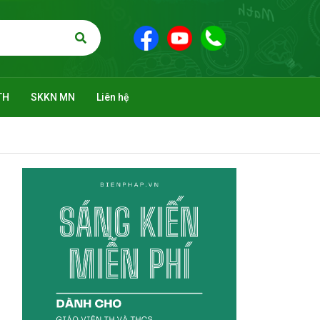
TH
SKKN MN
Liên hệ