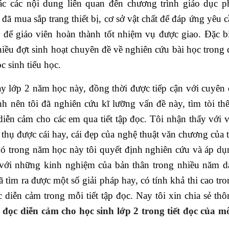
ác các nội dung liên quan đến chương trình giáo dục p
ã mua sắp trang thiết bị, cơ sở vật chất để đáp ứng yêu 
 để giáo viên hoàn thành tốt nhiệm vụ được giao. Đặc bi
iều đợt sinh hoạt chuyên đề về nghiên cứu bài học trong 
 sinh tiểu học.
ạy lớp 2 năm học này, đồng thời được tiếp cận với cuyên 
h nên tôi đã nghiên cứu kĩ lưỡng vấn đề này, tìm tòi th
diễn cảm cho các em qua tiết tập đọc. Tôi nhận thấy với 
 thụ được cái hay, cái đẹp của nghệ thuật văn chương của 
ó trong
năm học này tôi quyết định nghiên cứu và áp dụ
 với những kinh nghiệm của bản thân trong nhiều năm d
 tìm ra được một số giải pháp hay, có tính khả thi cao tr
 diễn cảm trong mỗi tiết tập đọc. Nay tôi xin chia sẻ th
đọc diễn cảm cho học sinh lớp 2 trong tiết đọc của m