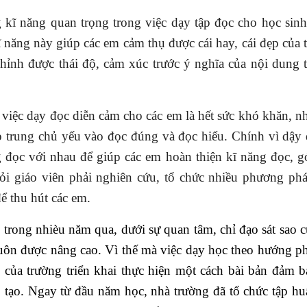
 kĩ năng quan trọng trong việc dạy tập đọc cho học sinh
ĩ năng này giúp các em cảm thụ được cái hay, cái đẹp của 
hỉnh được thái độ, cảm xúc trước ý nghĩa của nội dung t
 việc dạy đọc diễn cảm cho các em là hết sức khó khăn, n
ập trung chủ yếu vào đọc đúng và đọc hiểu. Chính vì dậy 
g đọc với nhau để giúp các em hoàn thiện kĩ năng đọc, g
hỏi giáo viên phải nghiên cứu, tổ chức nhiều phương phá
ể thu hút các em.
rong nhièu năm qua, dưới sự quan tâm, chỉ đạo sát sao c
uôn được nâng cao. Vì thế mà việc dạy học theo hướng ph
ò của trường triển khai thực hiện một cách bài bản đảm b
 tạo. Ngay từ đầu năm học, nhà trường đã tổ chức tập hu