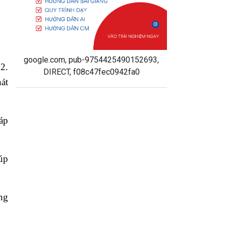
google.com, pub-9754425490152693,
2.
DIRECT, f08c47fec0942fa0
át
áp
úp
ụng