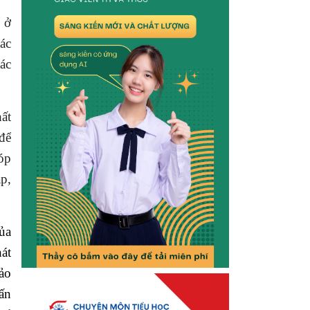
 ở
tác
ác
hất
để
óp
p,
ủa
át
ảo
ấn