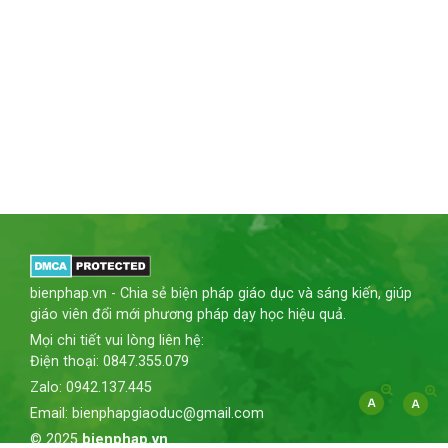
bienphap.vn - Chia sẻ biện pháp giáo dục và sáng kiến, giúp
giáo viên đổi mới phương pháp dạy học hiệu quả.
Mọi chi tiết vui lòng liên hệ:
Điện thoại: 0847.355.079
Zalo: 0942.137.445
Email: bienphapgiaoduc@gmail.com
© 2025
bienphap.vn