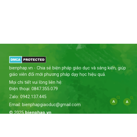
bienphap.vn - Chia sẻ biện pháp giáo dục và sáng kiến, giúp
giáo viên đổi mới phương pháp dạy học hiệu quả.
Mọi chi tiết vui lòng liên hệ:
Điện thoại: 0847.355.079
Zalo: 0942.137.445
Email: bienphapgiaoduc@gmail.com
© 2025
bienphap.vn
Giới thiệu
Chính sách bảo mật