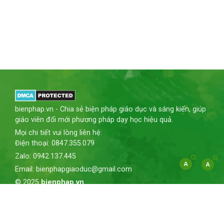
bienphap.vn - Chia sẻ biện pháp giáo dục và sáng kiến, giúp
giáo viên đổi mới phương pháp dạy học hiệu quả.
Mọi chi tiết vui lòng liên hệ:
Điện thoại: 0847.355.079
Zalo: 0942.137.445
Email: bienphapgiaoduc@gmail.com
© 2025
bienphap.vn
Giới thiệu
Chính sách bảo mật