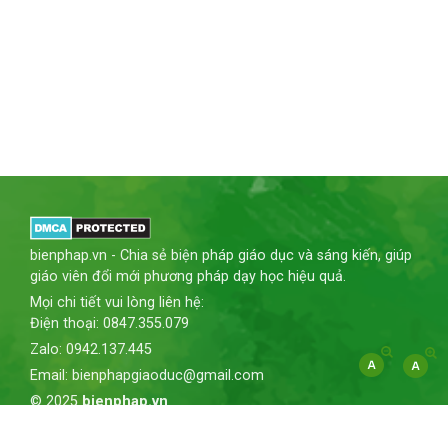
bienphap.vn - Chia sẻ biện pháp giáo dục và sáng kiến, giúp
giáo viên đổi mới phương pháp dạy học hiệu quả.
Mọi chi tiết vui lòng liên hệ:
Điện thoại: 0847.355.079
Zalo: 0942.137.445
Email: bienphapgiaoduc@gmail.com
© 2025
bienphap.vn
Giới thiệu